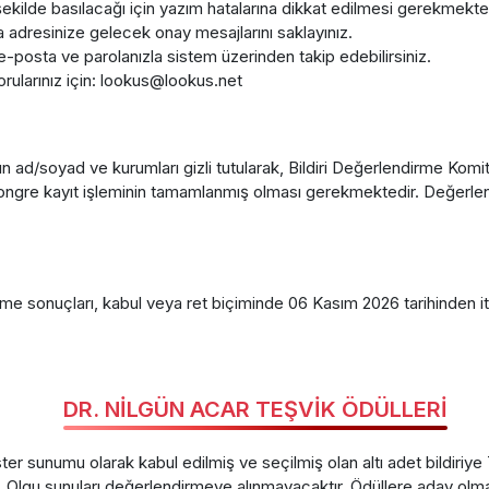
şekilde basılacağı için yazım hatalarına dikkat edilmesi gerekmekted
adresinize gelecek onay mesajlarını saklayınız.
i e-posta ve parolanızla sistem üzerinden takip edebilirsiniz.
ularınız için: lookus@lookus.net
 ad/soyad ve kurumları gizli tutularak, Bildiri Değerlendirme Komit
n kongre kayıt işleminin tamamlanmış olması gerekmektedir. Değerle
sonuçları, kabul veya ret biçiminde 06 Kasım 2026 tarihinden itibare
DR. NİLGÜN ACAR TEŞVİK ÖDÜLLERİ
ter sunumu olarak kabul edilmiş ve seçilmiş olan altı adet bildiri
. Olgu sunuları değerlendirmeye alınmayacaktır. Ödüllere aday olmak i