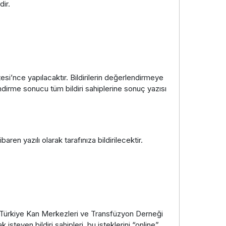
ir.
esi’nce yapılacaktır. Bildirilerin değerlendirmeye
ndirme sonucu tüm bildiri sahiplerine sonuç yazısı
n yazılı olarak tarafınıza bildirilecektir.
ye Türkiye Kan Merkezleri ve Transfüzyon Derneği
steyen bildiri sahipleri, bu isteklerini “online”