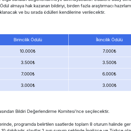
r. Ödül almaya hak kazanan bildiriyi, birden fazla araştırmacı hazırla
lanacak ve bu sırada ödülleri kendilerine verilecektir.
Birincilik Ödülü
İkincilik Ödülü
10.000₺
7.000₺
3.500₺
3.500₺
7.000₺
6.000₺
3.000₺
3.000₺
asından Bildiri Değerlendirme Komitesi’nce seçilecektir.
rinde, programda belirtilen saatlerde toplam 8 oturum halinde gerç
10 dakikadır, slaytlar 2 ayrı sunum şeklinde İngilizce ve Türkçe olar