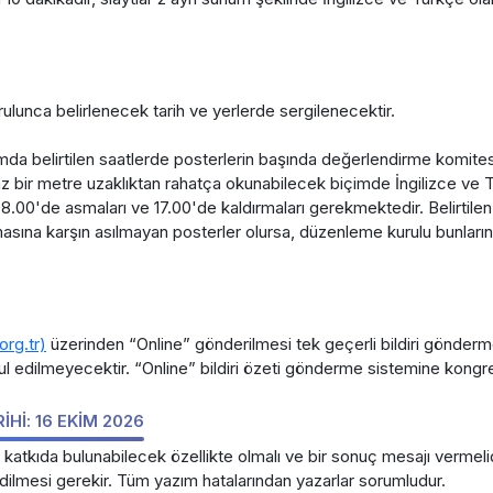
rulunca belirlenecek tarih ve yerlerde sergilenecektir.
a belirtilen saatlerde posterlerin başında değerlendirme komitesi 
ir metre uzaklıktan rahatça okunabilecek biçimde İngilizce ve Tür
08.00'de asmaları ve 17.00'de kaldırmaları gerekmektedir. Belirtile
lmasına karşın asılmayan posterler olursa, düzenleme kurulu bunları
rg.tr)
üzerinden “Online” gönderilmesi tek geçerli bildiri gönderm
abul edilmeyecektir. “Online” bildiri özeti gönderme sistemine kongre
Hİ: 16 EKİM 2026
 katkıda bulunabilecek özellikte olmalı ve bir sonuç mesajı vermelid
dilmesi gerekir. Tüm yazım hatalarından yazarlar sorumludur.