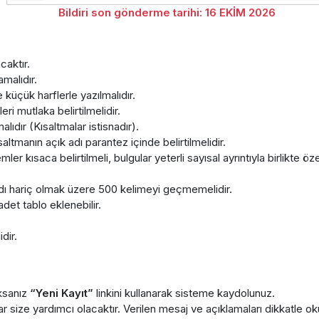
Bildiri son gönderme tarihi: 16 EKİM 2026
caktır.
malıdır.
 küçük harflerle yazılmalıdır.
eri mutlaka belirtilmelidir.
lıdır (Kısaltmalar istisnadır).
altmanın açık adı parantez içinde belirtilmelidir.
ler kısaca belirtilmeli, bulgular yeterli sayısal ayrıntıyla birlikte
adı hariç olmak üzere 500 kelimeyi geçmemelidir.
adet tablo eklenebilir.
dir.
ksanız
“Yeni Kayıt”
linkini kullanarak sisteme kaydolunuz.
r size yardımcı olacaktır. Verilen mesaj ve açıklamaları dikkatle o